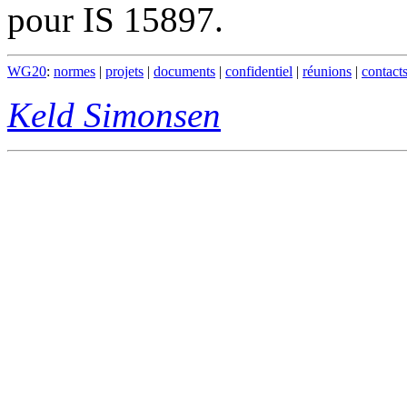
pour IS 15897.
WG20
:
normes
|
projets
|
documents
|
confidentiel
|
réunions
|
contact
Keld Simonsen